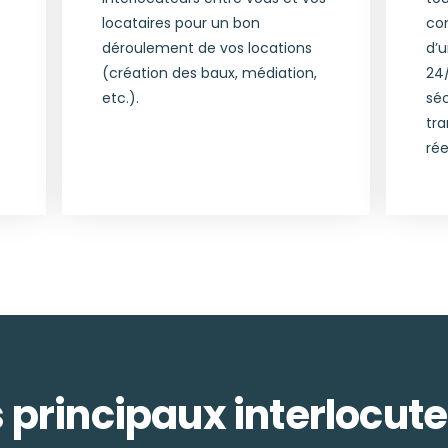
locataires pour un bon
con
déroulement de vos locations
d’
(création des baux, médiation,
24/
etc.).
séc
tr
rée
 principaux interlocuteu