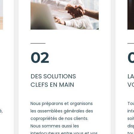
02
DES SOLUTIONS
L
CLEFS EN MAIN
V
Nous préparons et organisons
Tou
é,
les assemblées générales des
int
copropriétés de nos clients.
soi
Nous sommes aussi les
dis
interlocuteurs entre vous et vos
tou