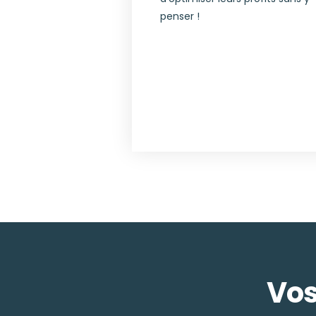
penser !
Vos