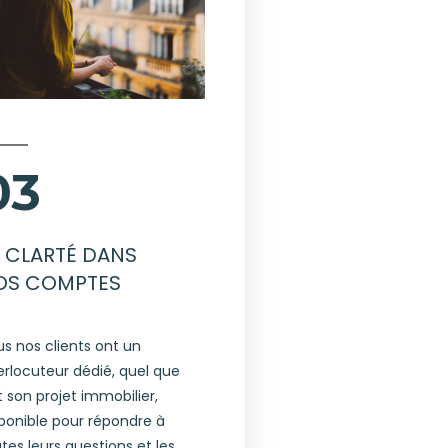
03
A CLARTÉ DANS
OS COMPTES
s nos clients ont un
erlocuteur dédié, quel que
t son projet immobilier,
ponible pour répondre à
tes leurs questions et les