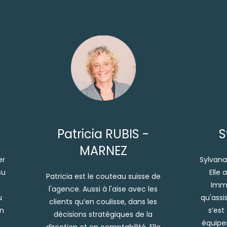
Patricia RUBIS -
S
MARNEZ
er
Sylvan
su
Elle
Patricia est le couteau suisse de
Immo
l'agence. Aussi à l'aise avec les
u
qu'assi
clients qu’en coulisse, dans les
en
s’est
décisions stratégiques de la
équipes
direction et en comptabilité. Elle